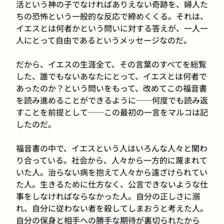
活という神の子でなければありえない奇跡を、婦人た
ちの恐怖という一般的な反応で締めくくる。それは、
イエスとは何者かという問いに対する答えが、一人一
人にとって自由であるというメッセージなのだ。
だから、イエスの生涯全て、その言葉のすべてを総覧
した、誰でもないあなたにとって、イエスとは何者で
あったのか？という問いをもって、改めてこの福音書
を読み進めることができるように──何度でも読み返
すことを前提として──この最初の一言をマルコは記
したのだ。
福音書の中で、イエスという人はいろんな人々と関わ
り合っている。社会から、人々から一方的に蔑まれて
いた人。治らない病を抱えて人々から遠ざけられてい
た人。生きるために仕方なく、公言できないような仕
事をしなければならなかった人。自分の正しさに溺
れ、自分に従わない者を殺してしまおうと考えた人。
自分の保身と相手への勝手な期待が裏切られたから