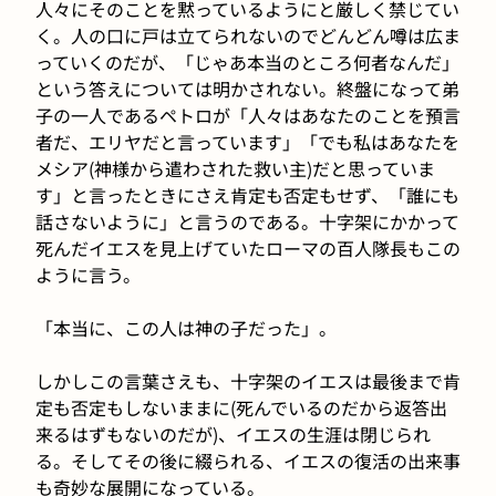
人々にそのことを黙っているようにと厳しく禁じてい
く。人の口に戸は立てられないのでどんどん噂は広ま
っていくのだが、「じゃあ本当のところ何者なんだ」
という答えについては明かされない。終盤になって弟
子の一人であるペトロが「人々はあなたのことを預言
者だ、エリヤだと言っています」「でも私はあなたを
メシア(神様から遣わされた救い主)だと思っていま
す」と言ったときにさえ肯定も否定もせず、「誰にも
話さないように」と言うのである。十字架にかかって
死んだイエスを見上げていたローマの百人隊長もこの
ように言う。
「本当に、この人は神の子だった」。
しかしこの言葉さえも、十字架のイエスは最後まで肯
定も否定もしないままに(死んでいるのだから返答出
来るはずもないのだが)、イエスの生涯は閉じられ
る。そしてその後に綴られる、イエスの復活の出来事
も奇妙な展開になっている。