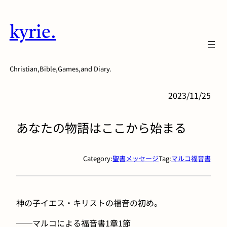
内
容
kyrie.
を
ス
キ
Christian,Bible,Games,and Diary.
ッ
プ
2023/11/25
あなたの物語はここから始まる
Category:
聖書メッセージ
Tag:
マルコ福音書
神の子イエス・キリストの福音の初め。
──マルコによる福音書1章1節