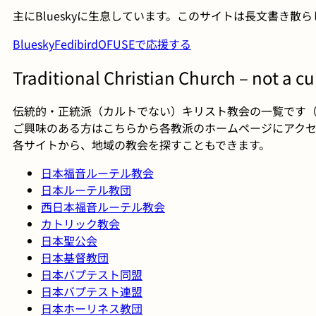
主にBlueskyに生息しています。このサイトは長文書き散
Bluesky
Fedibird
OFUSEで応援する
Traditional Christian Church – not a cu
伝統的・正統派（カルトでない）キリスト教会の一覧です
ご興味のある方はこちらから各教派のホームページにアクセ
各サイトから、地域の教会を探すこともできます。
日本福音ルーテル教会
日本ルーテル教団
西日本福音ルーテル教会
カトリック教会
日本聖公会
日本基督教団
日本バプテスト同盟
日本バプテスト連盟
日本ホーリネス教団