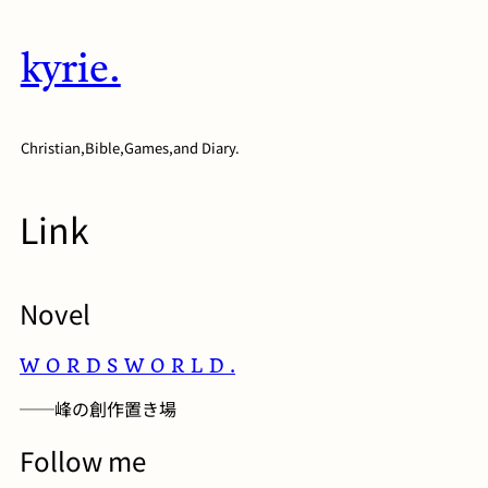
内
容
kyrie.
を
ス
キ
Christian,Bible,Games,and Diary.
ッ
プ
Link
Novel
W O R D S W O R L D .
──峰の創作置き場
Follow me