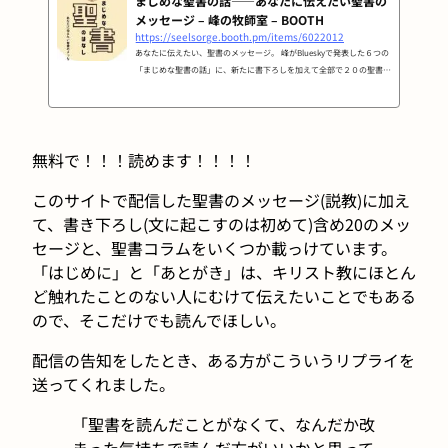
まじめな聖書の話――あなたに伝えたい聖書の
メッセージ – 峰の牧師室 – BOOTH
https://seelsorge.booth.pm/items/6022012
あなたに伝えたい、聖書のメッセージ。 峰がBlueskyで発表した６つの
「まじめな聖書の話」に、新たに書下ろしを加えて全部で２０の聖書の
メッセージを無料配布本にしました。 ご自由にお読みください。
無料で！！！読めます！！！！
このサイトで配信した聖書のメッセージ(説教)に加え
て、書き下ろし(文に起こすのは初めて)含め20のメッ
セージと、聖書コラムをいくつか載っけています。
「はじめに」と「あとがき」は、キリスト教にほとん
ど触れたことのない人にむけて伝えたいことでもある
ので、そこだけでも読んでほしい。
配信の告知をしたとき、ある方がこういうリプライを
送ってくれました。
「聖書を読んだことがなくて、なんだか改
まった気持ちで読んだ方がいいかと思って