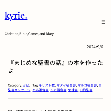
内
容
kyrie.
を
ス
キ
Christian,Bible,Games,and Diary.
ッ
プ
2024/9/6
『まじめな聖書の話』の本を作った
よ
Category:
日記
, 
Tag:
キリスト教
, 
マタイ福音書
, 
マルコ福音書
, 
ヨ
聖書メッセージ
ハネ福音書
, 
ルカ福音書
, 
使徒書
, 
旧約聖書