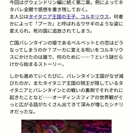
今回はグウェンドリン編に続く第二章。例によってネ
タバレ全開で感想を書き残しておく。
主人公は
タイタニア王国の王子、コルネリウス
。何者
かによって「プーカ」と呼ばれるウサギのような姿に
変えられ、死の国に追放されてしまう。
亡国バレンタインの姫であるベルベットとの恋はどう
なってしまうのか？プーカに変える呪いをコルネリウ
スにかけたのは誰で、何のために……？という謎だら
けから始まるストーリー。
しかも進めていくたびに、バレンタイン王国がなぜ滅
びたのか、またタイタニア王国の現王が隠しているタ
イタニアとバレンタインとの戦いの裏側でそれぞれに
起きたことなど……オーディンスフィアの世界観がぐ
っと広がる話がたくさん出てきて深みが増したシナリ
オだったな。