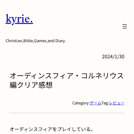
内
容
kyrie.
を
ス
キ
Christian,Bible,Games,and Diary.
ッ
プ
2024/1/30
オーディンスフィア・コルネリウス
編クリア感想
Category:
ゲーム
Tag:
レビュー
オーディンスフィアをプレイしている。