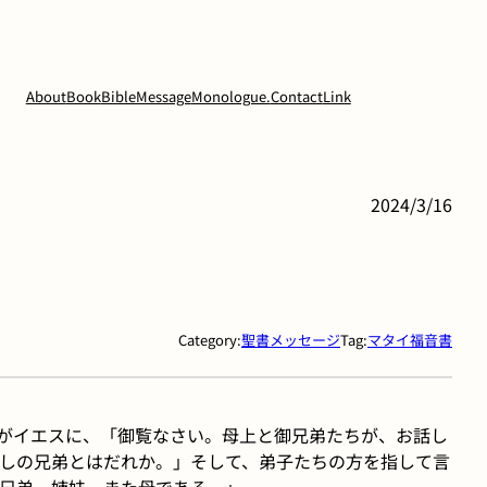
About
Book
BibleMessage
Monologue.
Contact
Link
2024/3/16
Category:
聖書メッセージ
Tag:
マタイ福音書
がイエスに、「御覧なさい。母上と御兄弟たちが、お話し
しの兄弟とはだれか。」そして、弟子たちの方を指して言
兄弟、姉妹、また母である。」