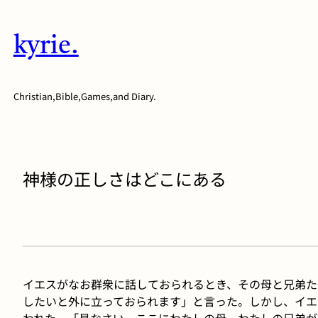
内
容
kyrie.
を
ス
キ
Christian,Bible,Games,and Diary.
ッ
プ
神様の正しさはどこにある
イエスがなお群衆に話しておられるとき、その母と兄弟た
したいと外に立っておられます」と言った。しかし、イエ
われた。「見なさい。ここにわたしの母、わたしの兄弟が