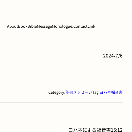
About
Book
BibleMessage
Monologue.
Contact
Link
2024/7/6
Category:
聖書メッセージ
Tag:
ヨハネ福音書
──ヨハネによる福音書15:12