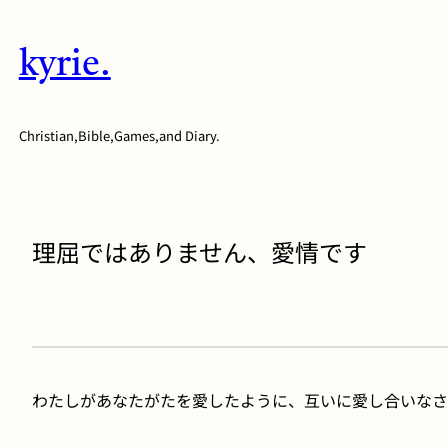
内
容
kyrie.
を
ス
キ
Christian,Bible,Games,and Diary.
ッ
プ
理屈ではありません、愛情です
わたしがあなたがたを愛したように、互いに愛し合いなさ