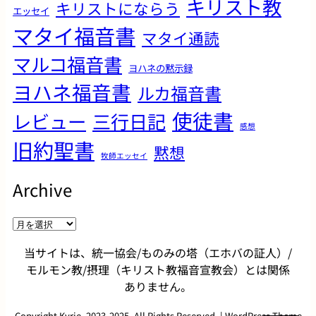
キリスト教
キリストにならう
エッセイ
マタイ福音書
マタイ通読
マルコ福音書
ヨハネの黙示録
ヨハネ福音書
ルカ福音書
使徒書
レビュー
三行日記
感想
旧約聖書
黙想
牧師エッセイ
Archive
ア
ー
当サイトは、統一協会/ものみの塔（エホバの証人）/
カ
モルモン教/摂理（キリスト教福音宣教会）とは関係
イ
ありません。
ブ
Copyright Kyrie. 2023-2025, All Rights Reserved. | WordPress Theme