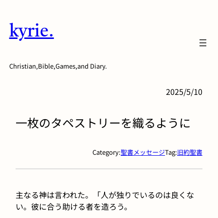
内
容
kyrie.
を
ス
キ
Christian,Bible,Games,and Diary.
ッ
プ
2025/5/10
一枚のタペストリーを織るように
Category:
聖書メッセージ
Tag:
旧約聖書
主なる神は言われた。「人が独りでいるのは良くな
い。彼に合う助ける者を造ろう。