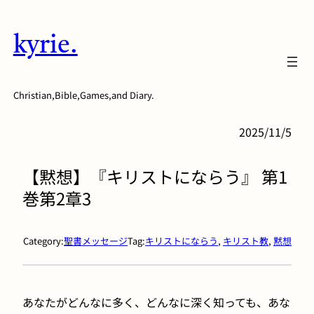
内
容
kyrie.
を
ス
キ
Christian,Bible,Games,and Diary.
ッ
プ
2025/11/5
【黙想】『キリストにならう』 第1
巻第2章3
Category:
聖書メッセージ
Tag:
キリストにならう
, 
キリスト教
, 
黙想
あなたがどんなに多く、どんなに深く知っても、あな