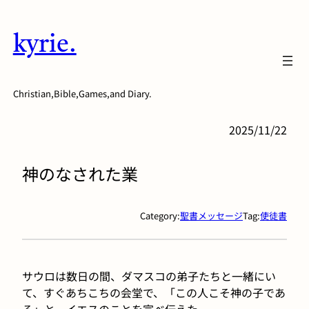
内
容
kyrie.
を
ス
キ
Christian,Bible,Games,and Diary.
ッ
プ
2025/11/22
神のなされた業
Category:
聖書メッセージ
Tag:
使徒書
サウロは数日の間、ダマスコの弟子たちと一緒にい
て、すぐあちこちの会堂で、「この人こそ神の子であ
る」と、イエスのことを宣べ伝えた。