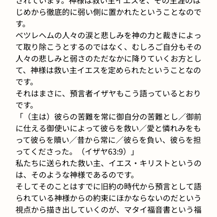
じめから徹底的に弱い側に置かれたということなので
す。
ベツレヘムの人々の涙と悲しみを神の力と裁きによっ
て取り除こうとするのではなく、むしろご自分もその
人々の悲しみと弱さのただなかに降りていくお方とし
て、神様は救い主イエスを定められたということなの
です。
それはまさに、預言者イザヤもこう語っているとおり
です。
「（主は）彼らの苦難を常に御自分の苦難とし／御前
に仕える御使いによって彼らを救い／愛と憐れみをも
って彼らを贖い／昔から常に／彼らを負い、彼らを担
ってくださった。（イザヤ63:9）」
私たちに送られた救い主、イエス・キリストというの
は、そのような神様であるのです。
そしてそのことはすでに旧約の時代から預言として語
られている神様からの約束にほかならないのだという
視点から描き出していくのが、マタイ福音書という福