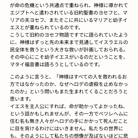
が命の危機という共通点で重ねられ、神様に導かれて
エジプトへと遣わされている旧約聖書のヨセフと、マ
リアの夫ヨセフ、またそこに共にいるマリアと幼子イ
エスとが重ねられているのです。
こうして旧約のヨセフ物語ですでに語られていたよう
に、神様はずっと先の未来まで見通してイスラエルの
民全体を救うという大きな救いが計画しておられる。
その中心にこそ幼子イエスがいるのだということを、
マタイ福音書は語ろうとしているのです。
このように言うと、「神様はすべての人を救われるお
方ではなかったのか、なぜヘロデの虐殺を止めなかっ
たのか」という問いもまた生まれてくることだろうと
思います。
イエスを主人公にすれば、命が助かってよかったね、
という話かもしれませんが、その一方でベツレヘムに
住む名も無き人々がヘロデの手にかかって死んだこと
に目を背けるわけにはいきません。私たちの世界に
も、そのようにして私たちの想像が及ばないほどに悲