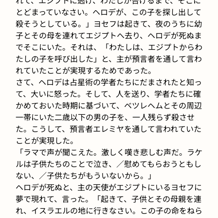
とどまっていなさい。ヘロデが、この子を探し出して
殺そうとしている。」ヨセフは起きて、夜のうちに幼
子とその母を連れてエジプトへ去り、ヘロデが死ぬま
でそこにいた。それは、「わたしは、エジプトからわ
たしの子を呼び出した」と、主が預言者を通して言わ
れていたことが実現するためであった。
さて、ヘロデは占星術の学者たちにだまされたと知っ
て、大いに怒った。そして、人を送り、学者たちに確
かめておいた時期に基づいて、ベツレヘムとその周辺
一帯にいた二歳以下の男の子を、一人残らず殺させ
た。こうして、預言者エレミヤを通して言われていた
ことが実現した。
「ラマで声が聞こえた。激しく嘆き悲しむ声だ。ラケ
ルは子供たちのことで泣き、／慰めてもらおうともし
ない、／子供たちがもういないから。」
ヘロデが死ぬと、主の天使がエジプトにいるヨセフに
夢で現れて、言った。「起きて、子供とその母親を連
れ、イスラエルの地に行きなさい。この子の命をねら