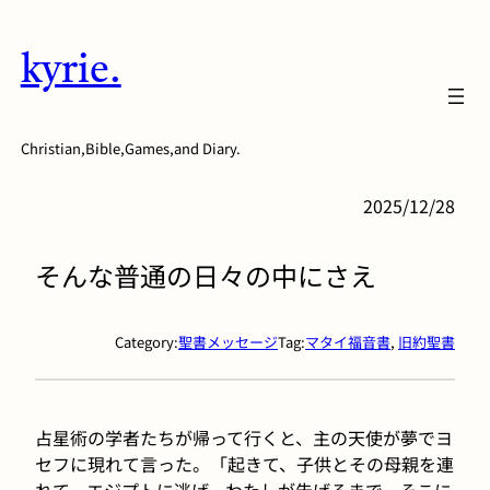
内
容
kyrie.
を
ス
キ
Christian,Bible,Games,and Diary.
ッ
プ
2025/12/28
そんな普通の日々の中にさえ
Category:
聖書メッセージ
Tag:
マタイ福音書
, 
旧約聖書
占星術の学者たちが帰って行くと、主の天使が夢でヨ
セフに現れて言った。「起きて、子供とその母親を連
れて、エジプトに逃げ、わたしが告げるまで、そこに