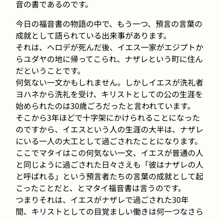
音の書であるのです。
今日の福音書の物語の中で、もう一つ、預言の言葉の
成就として語られている出来事があります。
それは、ヘロデが死んだ後、イエス一家がエジプトか
らユダヤの地に帰ってこられ、ナザレという町に住ん
だということです。
何気ない一文かもしれません。しかしイエスが洗礼者
ヨハネから洗礼を受け、キリストとしての公の生涯を
始められたのは30歳ごろだったと言われています。
そこから3年ほどで十字架にかけられることになった
のですから、イエスという人の生涯の大半は、ナザレ
にいる一人の大工として過ごされたことになります。
ここでマタイはこの何気ない一文、イエスが普通の人
と同じように過ごされた日々さえも「彼はナザレの人
と呼ばれる」という預言者たちの言葉の成就として起
こったことだと、とマタイ福音書は言うのです。
つまりそれは、イエスがナザレで過ごされた30年
間、キリストとしての目覚ましい働きは何一つなさら