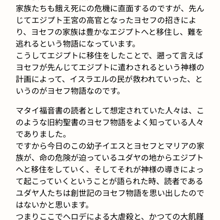
家族たちも餓え死にの危機に直面するのですが、先ん
じてエジプト王宮の高官となったヨセフの招きによ
り、ヨセフの家族は豊かなエジプトへと移住し、難を
逃れるという物語になっています。
こうしてエジプトに移住をしたことで、遡って言えば
ヨセフが先んじてエジプトに遣わされるという神様の
計画によって、イスラエルの民が救われていった、と
いうのがヨセフ物語なのです。
マタイ福音書の読者として想定されていた人々は、こ
のような旧約聖書のヨセフ物語をよく知っている人々
でありました。
ですから今日のこの幼子イエスとヨセフとマリアの家
族が、命の危険が迫っているユダヤの地からエジプト
へと移住をしていく、そしてそれが神様の導きによっ
て起こっていくということが語られた時、読者である
ユダヤ人たちは創世記のヨセフ物語を思い出したので
はないかと思います。
つまりここでヘロデによる大虐殺と、かつての大飢饉