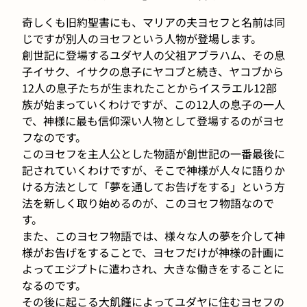
奇しくも旧約聖書にも、マリアの夫ヨセフと名前は同
じですが別人のヨセフという人物が登場します。
創世記に登場するユダヤ人の父祖アブラハム、その息
子イサク、イサクの息子にヤコブと続き、ヤコブから
12人の息子たちが生まれたことからイスラエル12部
族が始まっていくわけですが、この12人の息子の一人
で、神様に最も信仰深い人物として登場するのがヨセ
フなのです。
このヨセフを主人公とした物語が創世記の一番最後に
記されていくわけですが、そこで神様が人々に語りか
ける方法として「夢を通してお告げをする」という方
法を新しく取り始めるのが、このヨセフ物語なので
す。
また、このヨセフ物語では、様々な人の夢を介して神
様がお告げをすることで、ヨセフだけが神様の計画に
よってエジプトに遣わされ、大きな働きをすることに
なるのです。
その後に起こる大飢饉によってユダヤに住むヨセフの