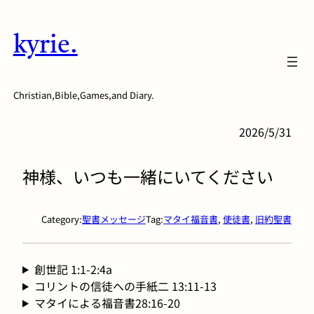
内
容
kyrie.
を
ス
キ
Christian,Bible,Games,and Diary.
ッ
プ
2026/5/31
神様、いつも一緒にいてください
Category:
聖書メッセージ
Tag:
マタイ福音書
, 
使徒書
, 
旧約聖書
創世記 1:1-2:4a
コリントの信徒への手紙二 13:11-13
マタイによる福音書28:16-20